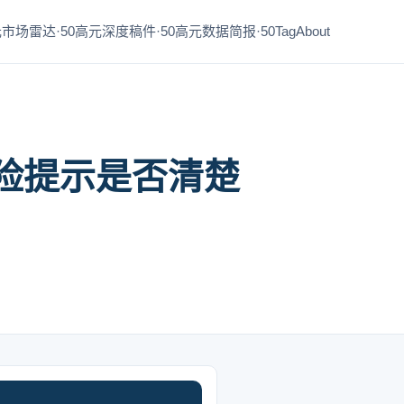
市场雷达·50
高元深度稿件·50
高元数据简报·50
Tag
About
险提示是否清楚