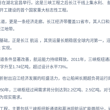
日在湖北宜昌举行。这是三峡工程之后长江干线上集水利、 
期开工建设的首个国家重大标志性工程。
条水道，更是一条经济走廊。长江经济带覆盖11省市，其人口
沿江地带。
础，正是长江 航运 ，其货运量长期稳居全球内河第一，沿江8
 实现。
航道条件显著改善，航运能力持续释放。2011年，三峡枢纽通
字升至1.74亿吨，超过设计水平73%。
折射出沿江经济发展的旺盛活力，也让船闸长期超负荷运行
050年，三峡枢纽过闸需求将分别达到2.2亿吨、2.5亿吨。
为现实需求。
工程，主要包括三峡枢纽新通道和葛洲坝航运扩能两部分，