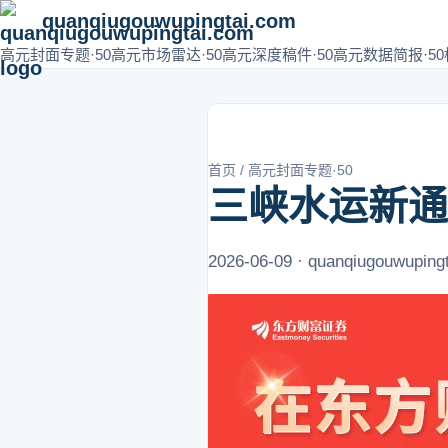
quanqiugouwupingtai.com
高元封面专题·50
高元市场雷达·50
高元深度稿件·50
高元数据简报·50
首页
/
高元封面专题·50
三峡水运新通
2026-06-09 · quanqiugouwuping