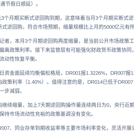
日（遇节假日顺延）。
0亿元3个月期买断式逆回购到期，这意味着当月3个月期买断式逆
断式逆回购，符合市场预期，缩量规模比上月的5000亿元有
记者，本月3个月期逆回购再度缩量，是当前公开市场政策
偏离政策利率。接下来监管层有可能强化财政货币政策协同
流动性恢复平衡。
延续均衡偏松格局，DR001报1.3226%，DR007报1.347
政策利率（1.40%）。值得注意的是，DR014已低于DR0
一步减弱。
购继续缩量，加上7天期逆回购操作量连续两日为0，央行近期
保持市场流动性充裕的政策基调没有变化。
DR007、同业存单到期收益率等主要市场利率变化，灵活开