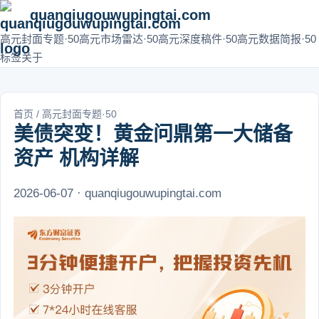
quanqiugouwupingtai.com
高元封面专题·50
高元市场雷达·50
高元深度稿件·50
高元数据简报·50
标签
关于
首页
/
高元封面专题·50
美债突变！黄金问鼎第一大储备
资产 机构详解
2026-06-07 · quanqiugouwupingtai.com