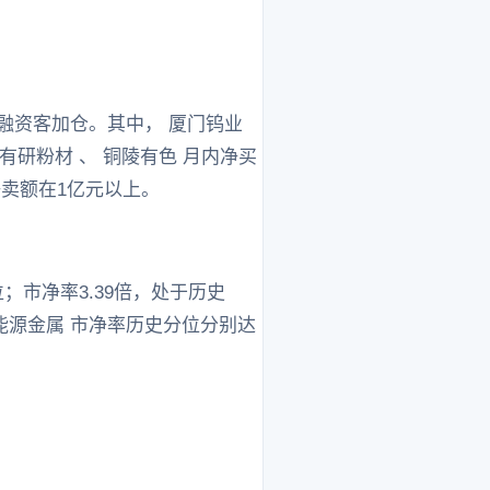
获融资客加仓。其中， 厦门钨业
、 有研粉材 、 铜陵有色 月内净买
资净卖额在1亿元以上。
；市净率3.39倍，处于历史
、 能源金属 市净率历史分位分别达