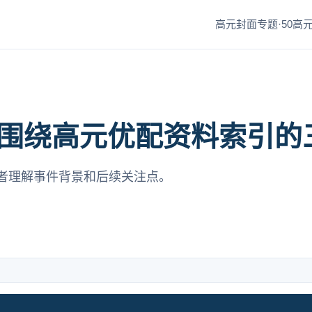
高元封面专题·50
高元
围绕高元优配资料索引的
者理解事件背景和后续关注点。