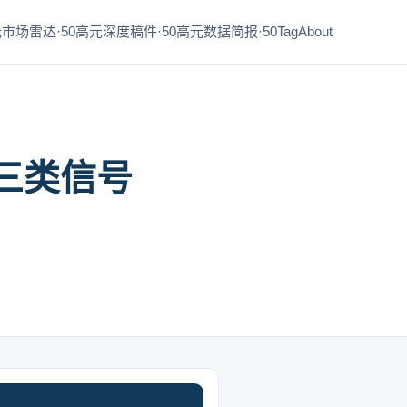
市场雷达·50
高元深度稿件·50
高元数据简报·50
Tag
About
三类信号